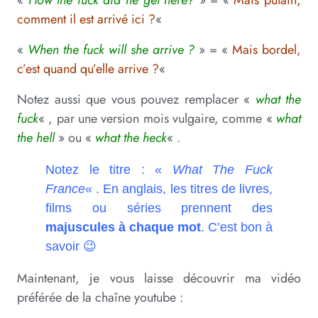
«
How the fuck did he get here?
» = «
Mais putain,
comment il est arrivé ici ?
«
«
When the fuck will she arrive ?
» = «
Mais bordel,
c’est quand qu’elle arrive ?
«
Notez aussi que vous pouvez remplacer «
what the
fuck
« , par une version mois vulgaire, comme «
what
the hell
» ou «
what the heck
« .
Notez le titre : «
What The Fuck
France
« . En anglais, les titres de livres,
films ou séries prennent des
majuscules à chaque mot
. C’est bon à
savoir 😉
Maintenant, je vous laisse découvrir ma vidéo
préférée de la chaîne youtube :