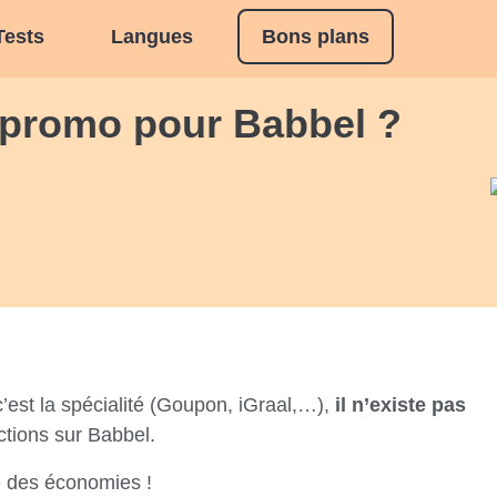
Tests
Langues
Bons plans
e promo pour Babbel ?
c’est la spécialité (Goupon, iGraal,…),
il n’existe pas
ctions sur Babbel.
e des économies !