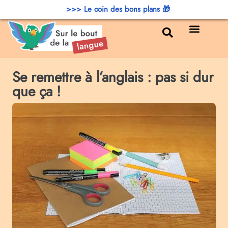
>>> Le coin des bons plans 🎁
Bons plans
Se remettre à l’anglais : pas si dur
que ça !